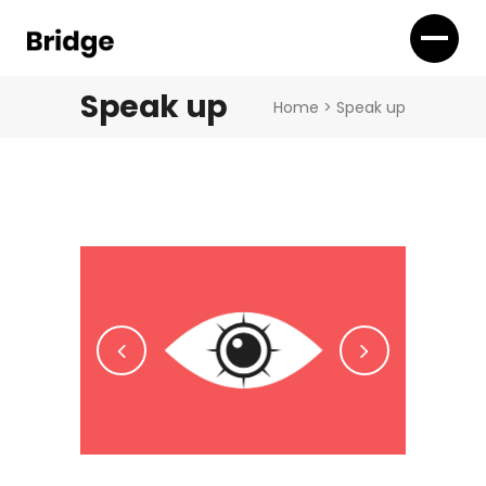
Speak up
Home
>
Speak up